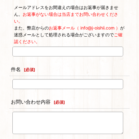
メールアドレスをお間違えの場合はお返事が届きませ
ん。
お返事がない場合は当店までお問い合わせくださ
い。
また、弊店からの
お返事メール（ info@j-oishii.com ）
が
迷惑メールとして処理される場合がございますので
ご確
認ください。
件名
[
必須
]
お問い合わせ内容
[
必須
]