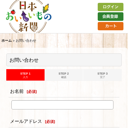
ホーム
>
お問い合わせ
お問い合わせ
STEP 1
STEP 2
STEP 3
入力
確認
完了
お名前
[
必須
]
メールアドレス
[
必須
]