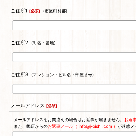
ご住所1
(市区町村郡)
[
必須
]
ご住所2
(町名・番地)
ご住所3
(マンション・ビル名・部屋番号)
メールアドレス
[
必須
]
メールアドレスをお間違えの場合はお返事が届きません。
お返
また、弊店からの
お返事メール（ info@j-oishii.com ）
が迷惑メ