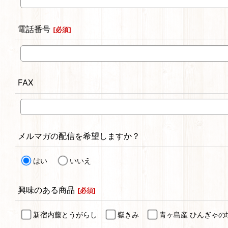
電話番号
[
必須
]
FAX
メルマガの配信を希望しますか？
はい
いいえ
興味のある商品
[
必須
]
新宿内藤とうがらし
嶽きみ
青ヶ島産 ひんぎゃの