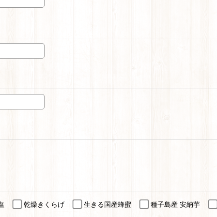
塩
乾燥きくらげ
生きる国産蜂蜜
種子島産 安納芋