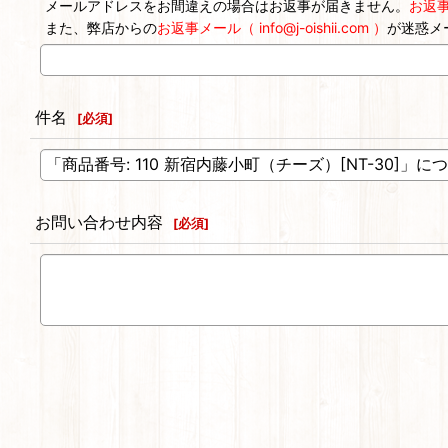
メールアドレスをお間違えの場合はお返事が届きません。
お返
また、弊店からの
お返事メール（ info@j-oishii.com ）
が迷惑メ
件名
[
必須
]
お問い合わせ内容
[
必須
]