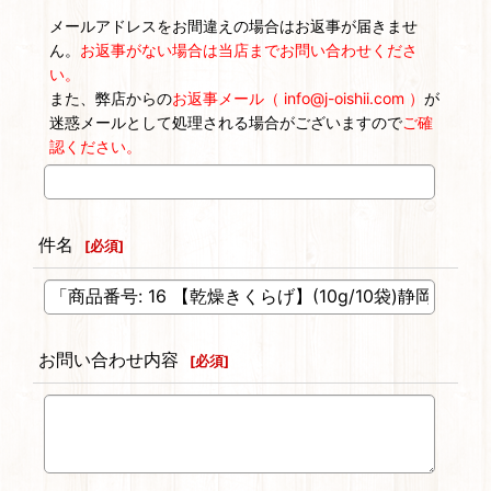
メールアドレスをお間違えの場合はお返事が届きませ
ん。
お返事がない場合は当店までお問い合わせくださ
い。
また、弊店からの
お返事メール（ info@j-oishii.com ）
が
迷惑メールとして処理される場合がございますので
ご確
認ください。
件名
[
必須
]
お問い合わせ内容
[
必須
]