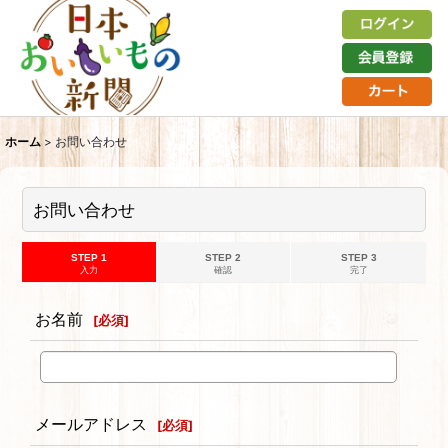
ホーム
>
お問い合わせ
お問い合わせ
STEP 1
STEP 2
STEP 3
入力
確認
完了
お名前
[
必須
]
メールアドレス
[
必須
]