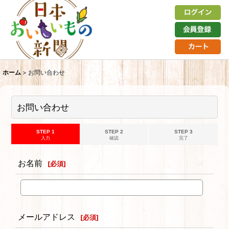
ホーム
>
お問い合わせ
お問い合わせ
STEP 1
STEP 2
STEP 3
入力
確認
完了
お名前
[
必須
]
メールアドレス
[
必須
]