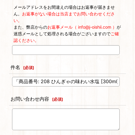
メールアドレスをお間違えの場合はお返事が届きませ
ん。
お返事がない場合は当店までお問い合わせくださ
い。
また、弊店からの
お返事メール（ info@j-oishii.com ）
が
迷惑メールとして処理される場合がございますので
ご確
認ください。
件名
[
必須
]
お問い合わせ内容
[
必須
]