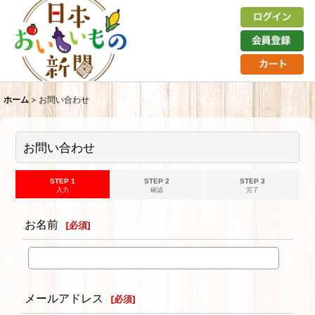
ホーム
>
お問い合わせ
お問い合わせ
STEP 1
STEP 2
STEP 3
入力
確認
完了
お名前
[
必須
]
メールアドレス
[
必須
]