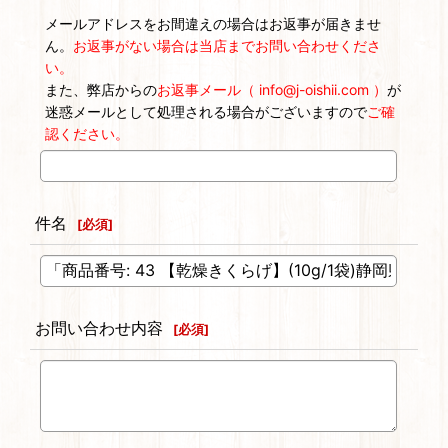
メールアドレスをお間違えの場合はお返事が届きませ
ん。
お返事がない場合は当店までお問い合わせくださ
い。
また、弊店からの
お返事メール（ info@j-oishii.com ）
が
迷惑メールとして処理される場合がございますので
ご確
認ください。
件名
[
必須
]
お問い合わせ内容
[
必須
]