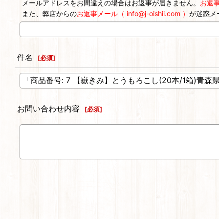
メールアドレスをお間違えの場合はお返事が届きません。
お返
また、弊店からの
お返事メール（ info@j-oishii.com ）
が迷惑メ
件名
[
必須
]
お問い合わせ内容
[
必須
]