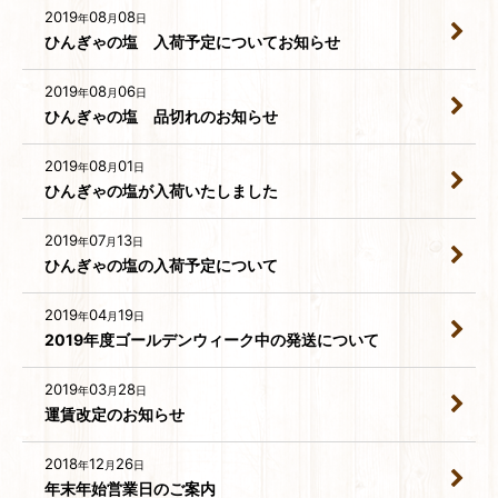
2019
08
08
年
月
日
ひんぎゃの塩 入荷予定についてお知らせ
2019
08
06
年
月
日
ひんぎゃの塩 品切れのお知らせ
2019
08
01
年
月
日
ひんぎゃの塩が入荷いたしました
2019
07
13
年
月
日
ひんぎゃの塩の入荷予定について
2019
04
19
年
月
日
2019年度ゴールデンウィーク中の発送について
2019
03
28
年
月
日
運賃改定のお知らせ
2018
12
26
年
月
日
年末年始営業日のご案内