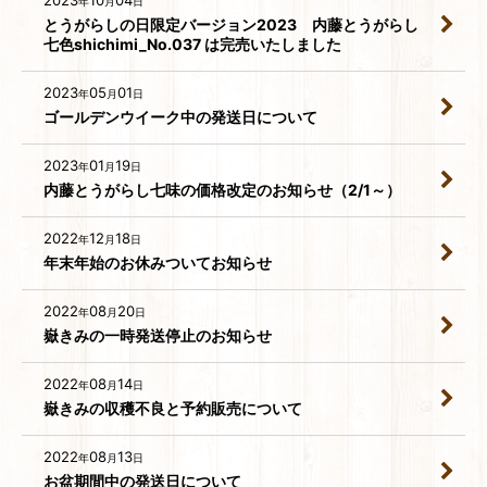
2023
10
04
年
月
日
とうがらしの日限定バージョン2023 内藤とうがらし
七色shichimi_No.037 は完売いたしました
2023
05
01
年
月
日
ゴールデンウイーク中の発送日について
2023
01
19
年
月
日
内藤とうがらし七味の価格改定のお知らせ（2/1～）
2022
12
18
年
月
日
年末年始のお休みついてお知らせ
2022
08
20
年
月
日
嶽きみの一時発送停止のお知らせ
2022
08
14
年
月
日
嶽きみの収穫不良と予約販売について
2022
08
13
年
月
日
お盆期間中の発送日について