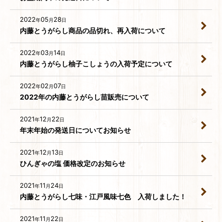
2022
05
28
年
月
日
内藤とうがらし商品の品切れ、再入荷について
2022
03
14
年
月
日
内藤とうがらし柚子こしょうの入荷予定について
2022
02
07
年
月
日
2022年の内藤とうがらし苗販売について
2021
12
22
年
月
日
年末年始の発送日についてお知らせ
2021
12
13
年
月
日
ひんぎゃの塩 価格改定のお知らせ
2021
11
24
年
月
日
内藤とうがらし七味・江戸風味七色 入荷しました！
2021
11
22
年
月
日