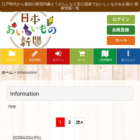
江戸時代から復刻の新宿内藤とうがらしなど安心国産でおいしいものをお届け-新
着情報一覧
カテゴリ
新規登録
ログイン
カート
ご利用案内
全メニュー
ホーム
>
Information
Information
79
件
1
2
次
»
2026
03
01
年
月
日