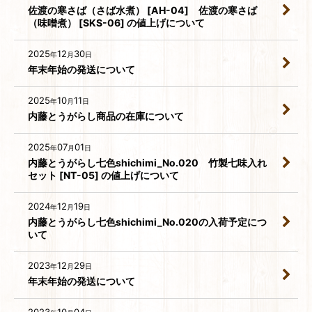
佐渡の寒さば（さば水煮） [AH-04] 佐渡の寒さば
（味噌煮） [SKS-06] の値上げについて
2025
12
30
年
月
日
年末年始の発送について
2025
10
11
年
月
日
内藤とうがらし商品の在庫について
2025
07
01
年
月
日
内藤とうがらし七色shichimi_No.020 竹製七味入れ
セット [NT-05] の値上げについて
2024
12
19
年
月
日
内藤とうがらし七色shichimi_No.020の入荷予定につ
いて
2023
12
29
年
月
日
年末年始の発送について