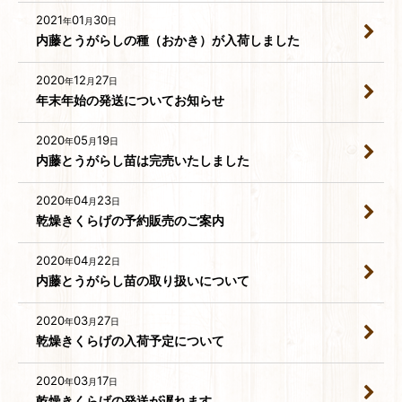
2021
01
30
年
月
日
内藤とうがらしの種（おかき）が入荷しました
2020
12
27
年
月
日
年末年始の発送についてお知らせ
2020
05
19
年
月
日
内藤とうがらし苗は完売いたしました
2020
04
23
年
月
日
乾燥きくらげの予約販売のご案内
2020
04
22
年
月
日
内藤とうがらし苗の取り扱いについて
2020
03
27
年
月
日
乾燥きくらげの入荷予定について
2020
03
17
年
月
日
乾燥きくらげの発送が遅れます