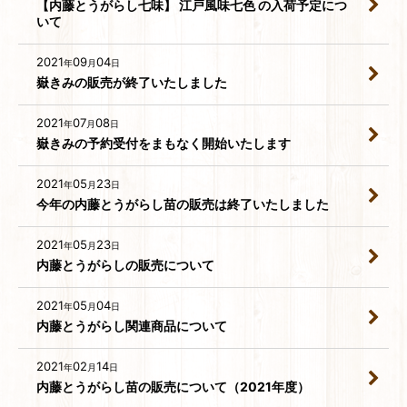
【内藤とうがらし七味】 江戸風味七色 の入荷予定につ
いて
2021
09
04
年
月
日
嶽きみの販売が終了いたしました
2021
07
08
年
月
日
嶽きみの予約受付をまもなく開始いたします
2021
05
23
年
月
日
今年の内藤とうがらし苗の販売は終了いたしました
2021
05
23
年
月
日
内藤とうがらしの販売について
2021
05
04
年
月
日
内藤とうがらし関連商品について
2021
02
14
年
月
日
内藤とうがらし苗の販売について（2021年度）