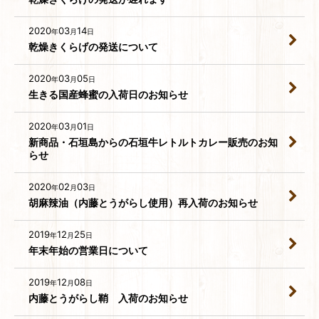
2020
03
14
年
月
日
乾燥きくらげの発送について
2020
03
05
年
月
日
生きる国産蜂蜜の入荷日のお知らせ
2020
03
01
年
月
日
新商品・石垣島からの石垣牛レトルトカレー販売のお知
らせ
2020
02
03
年
月
日
胡麻辣油（内藤とうがらし使用）再入荷のお知らせ
2019
12
25
年
月
日
年末年始の営業日について
2019
12
08
年
月
日
内藤とうがらし鞘 入荷のお知らせ