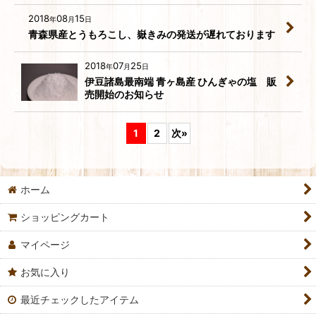
2018
08
15
年
月
日
青森県産とうもろこし、嶽きみの発送が遅れております
2018
07
25
年
月
日
伊豆諸島最南端 青ヶ島産 ひんぎゃの塩 販
売開始のお知らせ
1
2
次
»
ホーム
ショッピングカート
マイページ
お気に入り
最近チェックしたアイテム