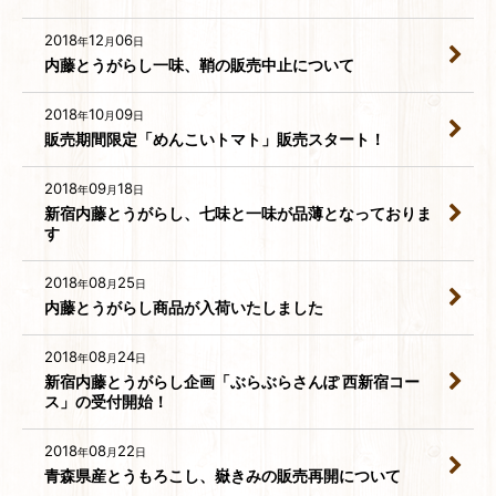
2018
12
06
年
月
日
内藤とうがらし一味、鞘の販売中止について
2018
10
09
年
月
日
販売期間限定「めんこいトマト」販売スタート！
2018
09
18
年
月
日
新宿内藤とうがらし、七味と一味が品薄となっておりま
す
2018
08
25
年
月
日
内藤とうがらし商品が入荷いたしました
2018
08
24
年
月
日
新宿内藤とうがらし企画「ぶらぶらさんぽ 西新宿コー
ス」の受付開始！
2018
08
22
年
月
日
青森県産とうもろこし、嶽きみの販売再開について