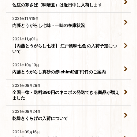
佐渡の寒さば（味噌煮）は近日中に入荷します
2021
11
19
年
月
日
内藤とうがらし七味・一味の在庫状況
2021
11
01
年
月
日
【内藤とうがらし七味】 江戸風味七色 の入荷予定につ
いて
2021
10
19
年
月
日
内藤とうがらし真砂の赤ichimi[値下げ]のご案内
2021
09
29
年
月
日
全国一律・送料390円のネコポス発送できる商品が増え
ました
2021
09
24
年
月
日
乾燥きくらげの入荷について
2021
09
16
年
月
日