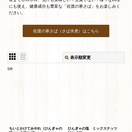
にも使え、健康成分も豊富な「佐渡の寒さば」をお楽しみく
ださい。
佐渡の寒さば（さば水煮）はこちら
表示順変更
閉じる
5
件
表示数
:
並び順
:
絞り込む
ちいとかけてみやれ（ひんぎゃの
ひんぎゃの塩 ミックスナッツ