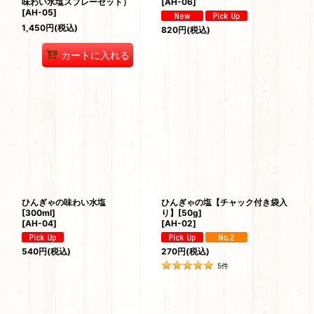
味わい水塩スプレーセット）
[
AH-06
]
[
AH-05
]
1,450
円
(税込)
820
円
(税込)
カートに入れる
ひんぎゃの味わい水塩
ひんぎゃの塩【チャック付き袋入
[300ml]
り】[50g]
[
AH-04
]
[
AH-02
]
540
円
(税込)
270
円
(税込)
5
件