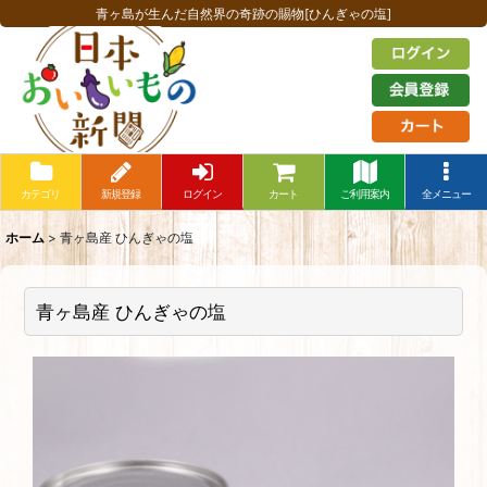
青ヶ島が生んだ自然界の奇跡の賜物[ひんぎゃの塩]
カテゴリ
新規登録
ログイン
カート
ご利用案内
全メニュー
ホーム
>
青ヶ島産 ひんぎゃの塩
青ヶ島産 ひんぎゃの塩