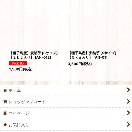
並び順
:
絞り込む
【種子島産】安納芋 [Sサイズ]
【種子島産】安納芋 [Sサイズ]
【２ｋｇ入り】
[
AN-012
]
【５ｋｇ入り】
[
AN-01
]
3,500
円
(税込)
1,500
円
(税込)
ホーム
ショッピングカート
マイページ
お気に入り