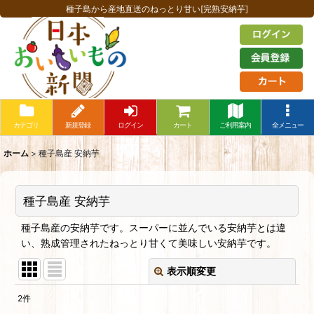
種子島から産地直送のねっとり甘い[完熟安納芋]
カテゴリ
新規登録
ログイン
カート
ご利用案内
全メニュー
ホーム
>
種子島産 安納芋
種子島産 安納芋
種子島産の安納芋です。スーパーに並んでいる安納芋とは違
い、熟成管理されたねっとり甘くて美味しい安納芋です。
表示順変更
閉じる
2
件
表示数
: