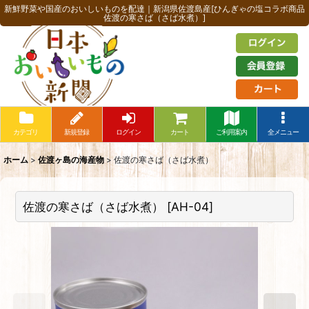
新鮮野菜や国産のおいしいものを配達｜新潟県佐渡島産[ひんぎゃの塩コラボ商品
佐渡の寒さば（さば水煮）]
カテゴリ
新規登録
ログイン
カート
ご利用案内
全メニュー
ホーム
>
佐渡ヶ島の海産物
>
佐渡の寒さば（さば水煮）
佐渡の寒さば（さば水煮）
[
AH-04
]