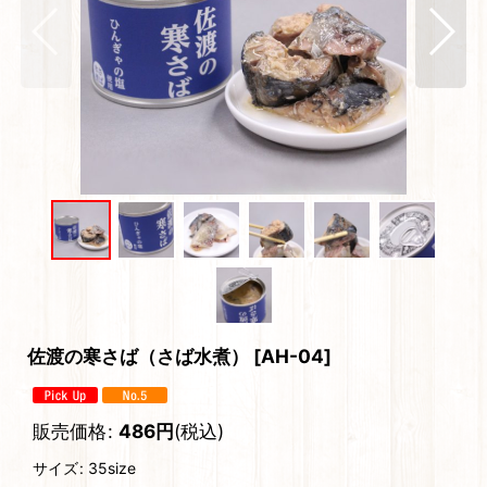
佐渡の寒さば（さば水煮）
[
AH-04
]
販売価格
:
486
円
(税込)
サイズ
:
35size