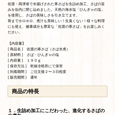
佐渡・両津港で水揚げされた寒さばを生詰め加工、さばの旨
みを缶内に閉じ込めました。天然の海水塩「ひんぎゃの塩」
を使用し、さばの美味しさを引き立てます。
骨までホロホロ、煮汁も美味しい！生臭くない！様々な料理
にも使え、健康成分も豊富な「佐渡の寒さば」をお楽しみく
ださい。
【内容量】
[ 商品名 ] 佐渡の寒さば（さば水煮）
[ 原材料 ] さば・ひんぎゃの塩
[ 内容量 ] １９０ｇ
[ 保存方法 ] 乾燥冷暗所にて保管
[ 到着期間 ] ご注文後２〜３日程度
[ 販売期間 ] 通年
商品の特長
１．生詰め加工にこだわった、進化するさばの