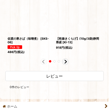
佐渡の寒さば（味噌煮）
[
SKS-
【乾燥きくらげ】(10g/3袋)静岡
【
06
]
県産
[
KI-13
]
産
918
円
(税込)
32
486
円
(税込)
レビュー
0
件のレビュー
ホーム