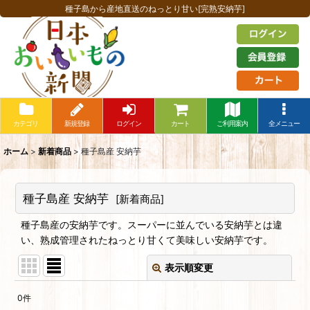
種子島から産地直送のねっとり甘い[完熟安納芋]
カテゴリ
新規登録
ログイン
カート
ご利用案内
全メニュー
ホーム
>
新着商品
>
種子島産 安納芋
種子島産 安納芋
[
新着商品
]
種子島産の安納芋です。スーパーに並んでいる安納芋とは違
い、熟成管理されたねっとり甘くて美味しい安納芋です。
表示順変更
閉じる
0
件
表示数
: