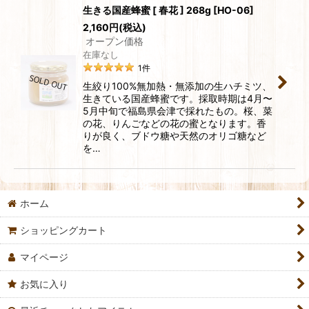
生きる国産蜂蜜 [ 春花 ] 268g
[
HO-06
]
2,160
円
(税込)
オープン価格
在庫なし
1
件
生絞り100%無加熱・無添加の生ハチミツ、
生きている国産蜂蜜です。採取時期は4月〜
5月中旬で福島県会津で採れたもの。桜、菜
の花、りんごなどの花の蜜となります。香
りが良く、ブドウ糖や天然のオリゴ糖など
を…
ホーム
ショッピングカート
マイページ
お気に入り