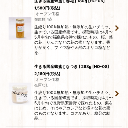
生きる国産蜂蜜 [ 春花 ] 180g
[
HO-05
]
1,580
円
(税込)
オープン価格
在庫数 4点
生絞り100%無加熱・無添加の生ハチミツ、
生きている国産蜂蜜です。採取時期は4月〜
5月中旬で福島県会津で採れたもの。桜、菜
の花、りんごなどの花の蜜となります。香
りが良く、ブドウ糖や天然のオリゴ糖など
を…
生きる国産蜂蜜 [ なつき ] 268g
[
HO-08
]
2,160
円
(税込)
オープン価格
在庫なし
生絞り100%無加熱・無添加の生ハチミツ、
生きている国産蜂蜜です。採取時期は4月〜
5月中旬で長野県安曇野で採れたもの。栗を
はじめ、そばやアカシアなど様々な花の蜜
のものとなります。コクがあり、糖分の結
晶…