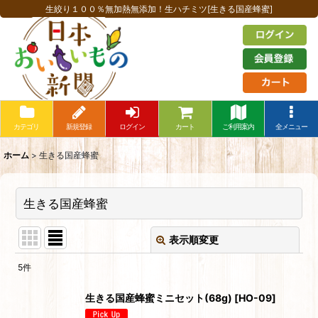
生絞り１００％無加熱無添加！生ハチミツ[生きる国産蜂蜜]
カテゴリ
新規登録
ログイン
カート
ご利用案内
全メニュー
ホーム
>
生きる国産蜂蜜
生きる国産蜂蜜
表示順変更
閉じる
5
件
表示数
:
生きる国産蜂蜜ミニセット(68g)
[
HO-09
]