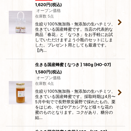
並び順
:
1,620
円
(税込)
オープン価格
在庫数 5点
絞り込む
生絞り100%無加熱・無添加の生ハチミツ、
生きている国産蜂蜜です。当店の代表的な
商品「春花」と「なつき」をお手軽にお試
しでいただけますよう小瓶のセットにしま
した。プレゼント用としても最適です。
【内…
生きる国産蜂蜜 [ なつき ] 180g
[
HO-07
]
1,580
円
(税込)
オープン価格
在庫数 4点
生絞り100%無加熱・無添加の生ハチミツ、
生きている国産蜂蜜です。採取時期は4月〜
5月中旬でで長野県安曇野で採れたもの。栗
をはじめ、そばやアカシアなど様々な花の
蜜のものとなります。コクがあり、糖分の
結…