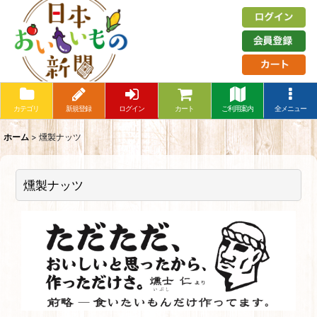
カテゴリ
新規登録
ログイン
カート
ご利用案内
全メニュー
ホーム
>
燻製ナッツ
燻製ナッツ