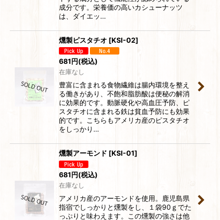
成分です。栄養価の高いカシューナッツ
は、ダイエッ…
燻製ピスタチオ
[
KSI-02
]
681
円
(税込)
在庫なし
豊富に含まれる食物繊維は腸内環境を整え
る働きがあり、不飽和脂肪酸は便秘の解消
に効果的です。動脈硬化や高血圧予防、ピ
スタチオに含まれる鉄は貧血予防にも効果
的です。こちらもアメリカ産のピスタチオ
をしっかり…
燻製アーモンド
[
KSI-01
]
681
円
(税込)
在庫なし
アメリカ産のアーモンドを使用。鹿児島県
指宿でしっかりと燻製をし、１袋90ｇでた
っぷりと味わえます。この燻製の強さは他