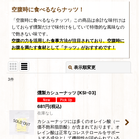
空腹時に食べるならナッツ！
「空腹時に食べるならナッツ!」この商品は余計な味付けは
しておらず燻製だけで味付けをしていて特徴的な風味なの
で飽きない味です。
空腹の力を活用した食事方法が注目されており、空腹時に
お腹を満たす食材として「ナッツ」がおすすめです！
表示順変更
閉じる
3
件
表示数
:
燻製カシューナッツ
[
KSI-03
]
並び順
:
681
円
(税込)
在庫なし
絞り込む
カシューナッツには多くのオレイン酸（一
価不飽和脂肪酸）が含まれております。オ
レイン酸は正常なコレステロールをサポー
トする成分として機能性が認められている