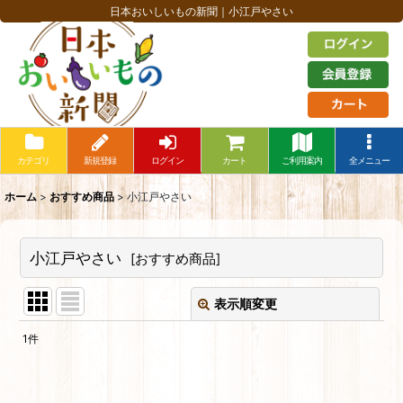
日本おいしいもの新聞｜小江戸やさい
カテゴリ
新規登録
ログイン
カート
ご利用案内
全メニュー
ホーム
>
おすすめ商品
>
小江戸やさい
小江戸やさい
[
おすすめ商品
]
表示順変更
閉じる
1
件
表示数
: