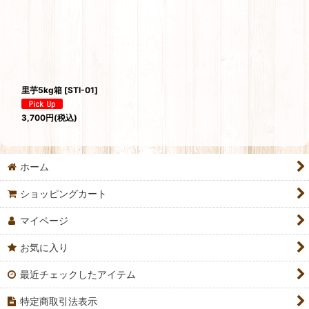
並び順
:
絞り込む
里芋5kg箱
[
STI-01
]
3,700
円
(税込)
ホーム
ショッピングカート
マイページ
お気に入り
最近チェックしたアイテム
特定商取引法表示