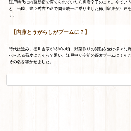
江戸時代に内藤新宿で育てられていた八房唐辛子のこと。今でいう
と、当時、豊臣秀吉の命で関東統一に乗り出した徳川家康が江戸
す。
【内藤とうがらしがブームに？】
時代は進み、徳川吉宗が将軍の頃、野菜作りの奨励を受け様々な
べられる蕎麦にこぞって通い、江戸中が空前の蕎麦ブームに！そ
その名を響かせました。