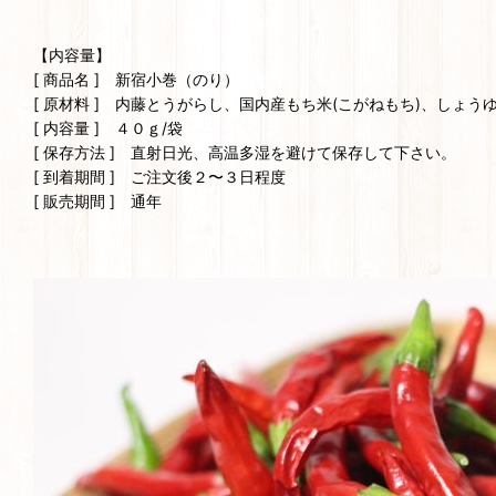
【内容量】
[ 商品名 ] 新宿小巻（のり）
[ 原材料 ] 内藤とうがらし、国内産もち米(こがねもち)、しょう
[ 内容量 ] ４０ｇ/袋
[ 保存方法 ] 直射日光、高温多湿を避けて保存して下さい。
[ 到着期間 ] ご注文後２〜３日程度
[ 販売期間 ] 通年