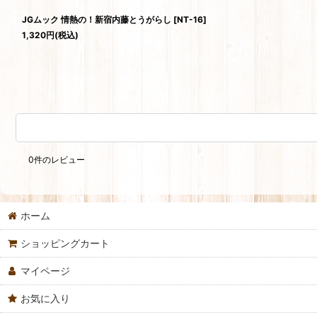
JGムック 情熱の！新宿内藤とうがらし
[
NT-16
]
1,320
円
(税込)
0
件のレビュー
ホーム
ショッピングカート
マイページ
お気に入り