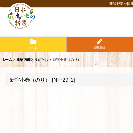
新鮮野菜や国
カテゴリ
新規登録
ホーム
>
新宿内藤とうがらし
>
新宿小巻（のり）
新宿小巻（のり）
[
NT-29_2
]