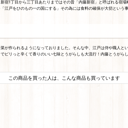
新宿1丁目から三丁目あたりまではその昔「内藤新宿」と呼ばれる宿場
を「江戸をひのもの一の国にする」その為には食料の確保が大切という
野菜が作られるようになっておりました。そんな中、江戸は侍や職人と
こでピリっと辛くて香りのいい七味とうがらしも大流行！内藤とうがら
この商品を買った人は、こんな商品も買っています