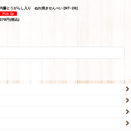
内藤とうがらし入り ぬれ焼きせんべい
[
NT-26
]
内
378
円
(税込)
54