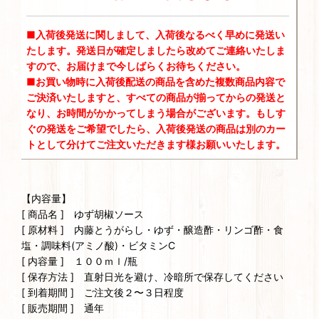
■入荷後発送に関しまして、入荷後なるべく早めに発送い
たします。発送日が確定しましたら改めてご連絡いたしま
すので、お届けまで今しばらくお待ちください。
■お買い物時に入荷後配送の商品を含めた複数商品内容で
ご決済いたしますと、すべての商品が揃ってからの発送と
なり、お時間がかかってしまう場合がございます。もしす
ぐの発送をご希望でしたら、入荷後発送の商品は別のカー
トとして分けてご注文いただきます様お願いいたします。
【内容量】
[ 商品名 ] ゆず胡椒ソース
[ 原材料 ] 内藤とうがらし・ゆず・醸造酢・リンゴ酢・食
塩・調味料(アミノ酸)・ビタミンC
[ 内容量 ] １００ｍｌ/瓶
[ 保存方法 ] 直射日光を避け、冷暗所で保存してください
[ 到着期間 ] ご注文後２〜３日程度
[ 販売期間 ] 通年