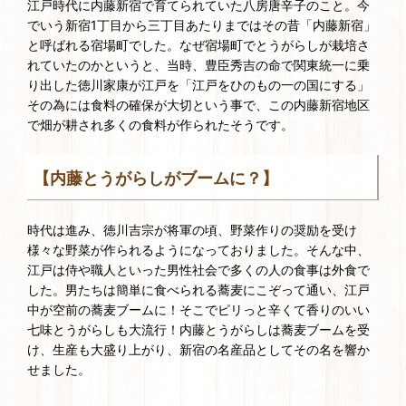
江戸時代に内藤新宿で育てられていた八房唐辛子のこと。今
でいう新宿1丁目から三丁目あたりまではその昔「内藤新宿」
と呼ばれる宿場町でした。なぜ宿場町でとうがらしが栽培さ
れていたのかというと、当時、豊臣秀吉の命で関東統一に乗
り出した徳川家康が江戸を「江戸をひのもの一の国にする」
その為には食料の確保が大切という事で、この内藤新宿地区
で畑が耕され多くの食料が作られたそうです。
【内藤とうがらしがブームに？】
時代は進み、徳川吉宗が将軍の頃、野菜作りの奨励を受け
様々な野菜が作られるようになっておりました。そんな中、
江戸は侍や職人といった男性社会で多くの人の食事は外食で
した。男たちは簡単に食べられる蕎麦にこぞって通い、江戸
中が空前の蕎麦ブームに！そこでピリっと辛くて香りのいい
七味とうがらしも大流行！内藤とうがらしは蕎麦ブームを受
け、生産も大盛り上がり、新宿の名産品としてその名を響か
せました。