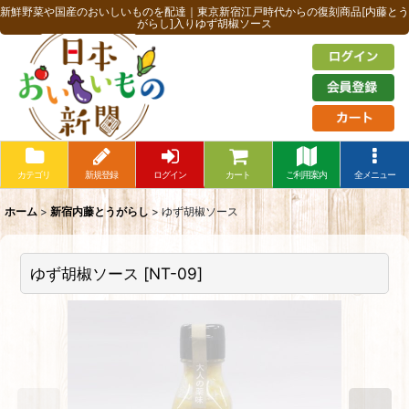
新鮮野菜や国産のおいしいものを配達｜東京新宿江戸時代からの復刻商品[内藤とう
がらし]入りゆず胡椒ソース
カテゴリ
新規登録
ログイン
カート
ご利用案内
全メニュー
ホーム
>
新宿内藤とうがらし
>
ゆず胡椒ソース
ゆず胡椒ソース
[
NT-09
]