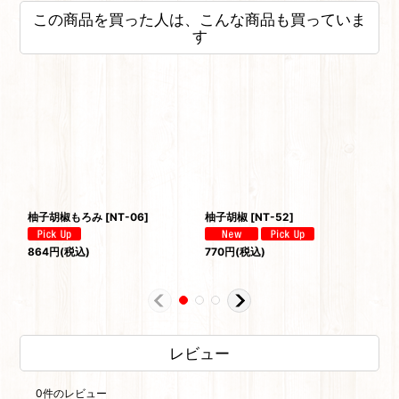
この商品を買った人は、こんな商品も買っていま
す
柚子胡椒もろみ
[
NT-06
]
柚子胡椒
[
NT-52
]
新
864
円
(税込)
770
円
(税込)
1,
レビュー
0
件のレビュー