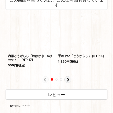
す
内藤とうがらし「絵はがき 5枚
手ぬぐい「とうがらし」
[
NT-15
]
原
セット 」
[
NT-17
]
1,320
円
(税込)
550
円
(税込)
70
レビュー
0
件のレビュー