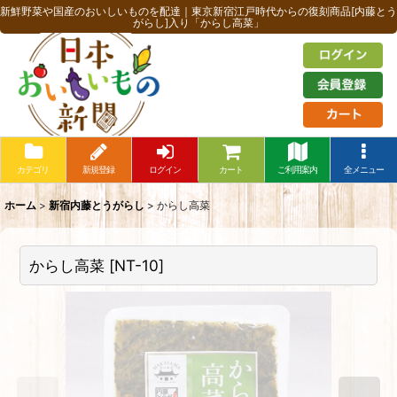
新鮮野菜や国産のおいしいものを配達｜東京新宿江戸時代からの復刻商品[内藤とう
がらし]入り「からし高菜」
カテゴリ
新規登録
ログイン
カート
ご利用案内
全メニュー
ホーム
>
新宿内藤とうがらし
>
からし高菜
からし高菜
[
NT-10
]