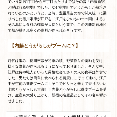
でいう新宿1丁目から三丁目あたりまではその昔「内藤新宿」
と呼ばれる宿場町でした。なぜ宿場町でとうがらしが栽培さ
れていたのかというと、当時、豊臣秀吉の命で関東統一に乗
り出した徳川家康が江戸を「江戸をひのもの一の国にする」
その為には食料の確保が大切という事で、この内藤新宿地区
で畑が耕され多くの食料が作られたそうです。
【内藤とうがらしがブームに？】
時代は進み、徳川吉宗が将軍の頃、野菜作りの奨励を受け
様々な野菜が作られるようになっておりました。そんな中、
江戸は侍や職人といった男性社会で多くの人の食事は外食で
した。男たちは簡単に食べられる蕎麦にこぞって通い、江戸
中が空前の蕎麦ブームに！そこでピリっと辛くて香りのいい
七味とうがらしも大流行！内藤とうがらしは蕎麦ブームを受
け、生産も大盛り上がり、新宿の名産品としてその名を響か
せました。
この商品を買った人は、こんな商品も買っていま