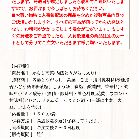
たします。発送日が確定しましたら改めてご連絡いたしま
すので、お届けまで今しばらくお待ちください。
■お買い物時に入荷後配送の商品を含めた複数商品内容で
ご決済いたしますと、すべての商品が揃ってからの発送と
なり、お時間がかかってしまう場合がございます。もしす
ぐの発送をご希望でしたら、入荷後発送の商品は別のカー
トとして分けてご注文いただきます様お願いいたします。
【内容量】
[ 商品名 ] からし高菜(内藤とうがらし入り)
[ 原材料 ] 内藤とうがらし・高菜・ごま・漬け原材料(砂糖混
合ぶどう糖果糖液糖、しょうゆ、食塩、醸造酢、香辛料)・調
味料(アミノ酸等)・酒精・酸味料・着色料(紅花黄、ウコン)・
甘味料(アセスルファムK)・ビタミンB1・(一部に小麦、大
豆、ごまを含む)
[ 内容量 ] １５０ｇ/袋
[ 保存方法 ] 高温多湿を避け保存してください
[ 到着期間 ] ご注文後２〜３日程度
[ 販売期間 ] 通年