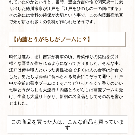
れていたのかというと、当時、豊臣秀吉の命で関東統一に乗
り出した徳川家康が江戸を「江戸をひのもの一の国にする」
その為には食料の確保が大切という事で、この内藤新宿地区
で畑が耕され多くの食料が作られたそうです。
【内藤とうがらしがブームに？】
時代は進み、徳川吉宗が将軍の頃、野菜作りの奨励を受け
様々な野菜が作られるようになっておりました。そんな中、
江戸は侍や職人といった男性社会で多くの人の食事は外食で
した。男たちは簡単に食べられる蕎麦にこぞって通い、江戸
中が空前の蕎麦ブームに！そこでピリっと辛くて香りのいい
七味とうがらしも大流行！内藤とうがらしは蕎麦ブームを受
け、生産も大盛り上がり、新宿の名産品としてその名を響か
せました。
この商品を買った人は、こんな商品も買っていま
す