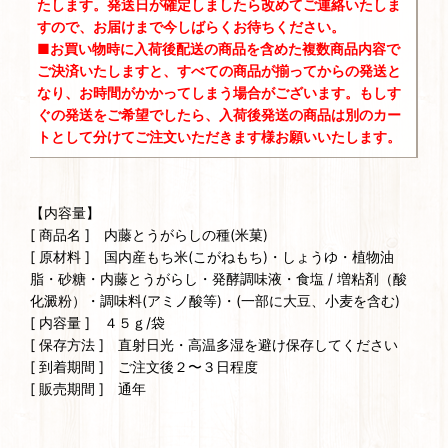
たします。発送日が確定しましたら改めてご連絡いたしま
すので、お届けまで今しばらくお待ちください。
■お買い物時に入荷後配送の商品を含めた複数商品内容で
ご決済いたしますと、すべての商品が揃ってからの発送と
なり、お時間がかかってしまう場合がございます。もしす
ぐの発送をご希望でしたら、入荷後発送の商品は別のカー
トとして分けてご注文いただきます様お願いいたします。
【内容量】
[ 商品名 ] 内藤とうがらしの種(米菓)
[ 原材料 ] 国内産もち米(こがねもち)・しょうゆ・植物油
脂・砂糖・内藤とうがらし・発酵調味液・食塩 / 増粘剤（酸
化澱粉）・調味料(アミノ酸等)・(一部に大豆、小麦を含む)
[ 内容量 ] ４５ｇ/袋
[ 保存方法 ] 直射日光・高温多湿を避け保存してください
[ 到着期間 ] ご注文後２〜３日程度
[ 販売期間 ] 通年