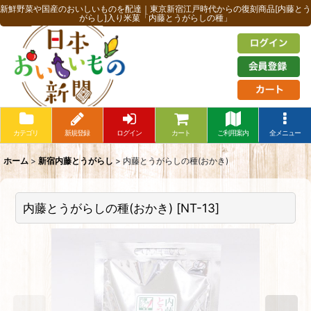
新鮮野菜や国産のおいしいものを配達｜東京新宿江戸時代からの復刻商品[内藤とう
がらし]入り米菓「内藤とうがらしの種」
カテゴリ
新規登録
ログイン
カート
ご利用案内
全メニュー
ホーム
>
新宿内藤とうがらし
>
内藤とうがらしの種(おかき)
内藤とうがらしの種(おかき)
[
NT-13
]