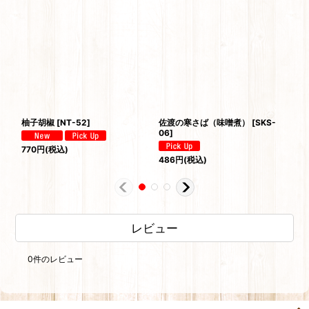
柚子胡椒
[
NT-52
]
佐渡の寒さば（味噌煮）
[
SKS-
柚
06
]
770
円
(税込)
86
486
円
(税込)
レビュー
0
件のレビュー