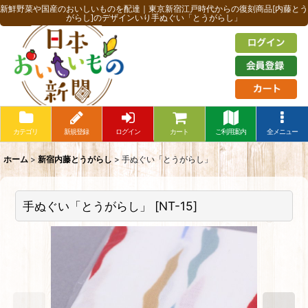
新鮮野菜や国産のおいしいものを配達｜東京新宿江戸時代からの復刻商品[内藤とう
がらし]のデザインいり手ぬぐい「とうがらし」
カテゴリ
新規登録
ログイン
カート
ご利用案内
全メニュー
ホーム
>
新宿内藤とうがらし
>
手ぬぐい「とうがらし」
手ぬぐい「とうがらし」
[
NT-15
]