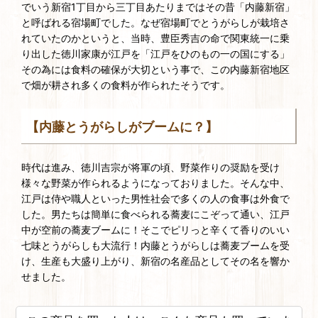
でいう新宿1丁目から三丁目あたりまではその昔「内藤新宿」
と呼ばれる宿場町でした。なぜ宿場町でとうがらしが栽培さ
れていたのかというと、当時、豊臣秀吉の命で関東統一に乗
り出した徳川家康が江戸を「江戸をひのもの一の国にする」
その為には食料の確保が大切という事で、この内藤新宿地区
で畑が耕され多くの食料が作られたそうです。
【内藤とうがらしがブームに？】
時代は進み、徳川吉宗が将軍の頃、野菜作りの奨励を受け
様々な野菜が作られるようになっておりました。そんな中、
江戸は侍や職人といった男性社会で多くの人の食事は外食で
した。男たちは簡単に食べられる蕎麦にこぞって通い、江戸
中が空前の蕎麦ブームに！そこでピリっと辛くて香りのいい
七味とうがらしも大流行！内藤とうがらしは蕎麦ブームを受
け、生産も大盛り上がり、新宿の名産品としてその名を響か
せました。