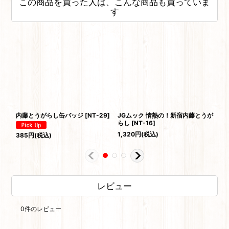
この商品を買った人は、こんな商品も買っていま
す
内藤とうがらし缶バッジ
[
NT-29
]
JGムック 情熱の！新宿内藤とうが
内
らし
[
NT-16
]
セ
1,320
円
(税込)
55
385
円
(税込)
レビュー
0
件のレビュー