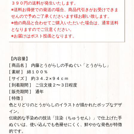
３９０円の送料が発生いたします。
※送料お得便での発送の場合、商品代引きがお受けできま
せんので予めご了承くださいます様お願い致します。
※他の商品と合わせてご購入いただいた場合は、通常送料
となりますのでご注意ください。
※お届けはポスト投函となります。
【内容量】
[ 商品名 ] 内藤とうがらしの手ぬぐい「とうがらし」
[ 素材 ] 綿１００％
[ サイズ ] 約３４.２×９４ｃｍ
[ 到着期間 ] ご注文後２〜３日程度
[ 販売期間 ] 通年
[ 特徴 ]
色とりどりのとうがらしのイラストが描かれたポップなデザ
イン。
伝統的な手染めの技法「注染（ちゅうせん）」で仕上げた手
ぬぐいは、使い込んでも色褪せにくく、鮮やかな発色が特徴
的です。