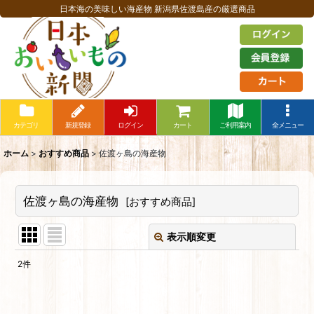
日本海の美味しい海産物 新潟県佐渡島産の厳選商品
カテゴリ
新規登録
ログイン
カート
ご利用案内
全メニュー
ホーム
>
おすすめ商品
>
佐渡ヶ島の海産物
佐渡ヶ島の海産物
[
おすすめ商品
]
表示順変更
閉じる
2
件
表示数
: