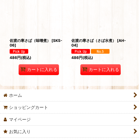
並び順
:
絞り込む
佐渡の寒さば（味噌煮）
[
SKS-
佐渡の寒さば（さば水煮）
[
AH-
06
]
04
]
486
円
(税込)
486
円
(税込)
カートに入れる
カートに入れる
ホーム
ショッピングカート
マイページ
お気に入り