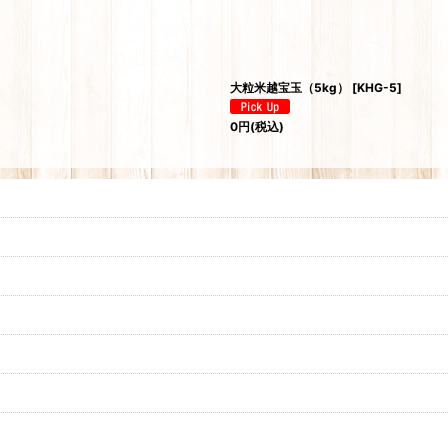
絞り込む
大粒米越宝玉（5kg）
[
KHG-5
]
0
円
(税込)