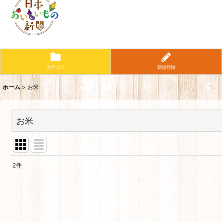
カテゴリ
新規登録
ホーム
>
お米
お米
2
件
表示数
:
並び順
: