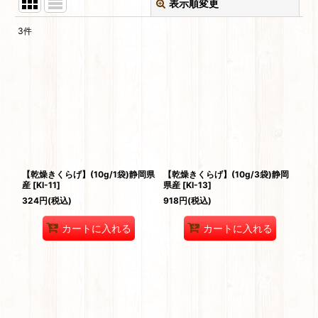
表示順変更
閉じる
3
件
表示数
:
並び順
:
絞り込む
【乾燥きくらげ】(10g/1袋)静岡県
【乾燥きくらげ】(10g/3袋)静岡
産
[
KI-11
]
県産
[
KI-13
]
324
円
(税込)
918
円
(税込)
カートに入れる
カートに入れる