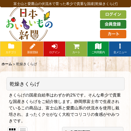
富士山と愛鷹山の伏流水で育った希少で貴重な国産[乾燥きくらげ]
カテゴリ
新規登録
ログイン
カート
ご利用案内
全メニュー
ホーム
>
乾燥きくらげ
乾燥きくらげ
きくらげの国産自給率はわずか約2%です。そんな希少で貴重
な国産きくらげをご紹介致します。静岡県富士市で生産され
ているこの商品は、富士山系と愛鷹山系の伏流水を使用し栽
培され、まったくクセがなく大粒でコリコリの食感がやみつ
きです。