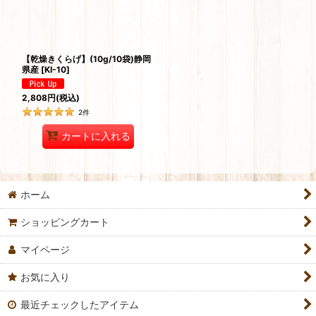
【乾燥きくらげ】(10g/10袋)静岡
県産
[
KI-10
]
2,808
円
(税込)
2
件
カートに入れる
ホーム
ショッピングカート
マイページ
お気に入り
最近チェックしたアイテム