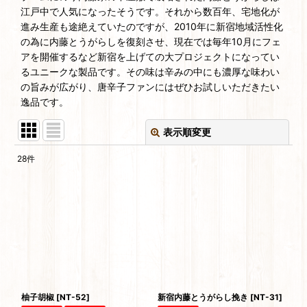
江戸中で人気になったそうです。それから数百年、宅地化が
進み生産も途絶えていたのですが、2010年に新宿地域活性化
の為に内藤とうがらしを復刻させ、現在では毎年10月にフェ
アを開催するなど新宿を上げての大プロジェクトになってい
るユニークな製品です。その味は辛みの中にも濃厚な味わい
の旨みが広がり、唐辛子ファンにはぜひお試しいただきたい
逸品です。
表示順変更
閉じる
28
件
表示数
:
並び順
:
絞り込む
柚子胡椒
[
NT-52
]
新宿内藤とうがらし挽き
[
NT-31
]