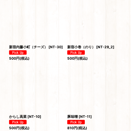
新宿内藤小町（チーズ）
[
NT-30
]
新宿小巻（のり）
[
NT-29_2
]
500
円
(税込)
500
円
(税込)
からし高菜
[
NT-10
]
豚味噌
[
NT-11
]
500
円
(税込)
810
円
(税込)