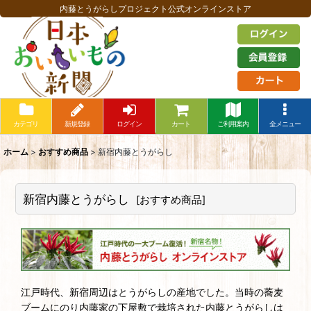
内藤とうがらしプロジェクト公式オンラインストア
カテゴリ
新規登録
ログイン
カート
ご利用案内
全メニュー
ホーム
>
おすすめ商品
>
新宿内藤とうがらし
新宿内藤とうがらし
[
おすすめ商品
]
江戸時代、新宿周辺はとうがらしの産地でした。当時の蕎麦
ブームにのり内藤家の下屋敷で栽培された内藤とうがらしは