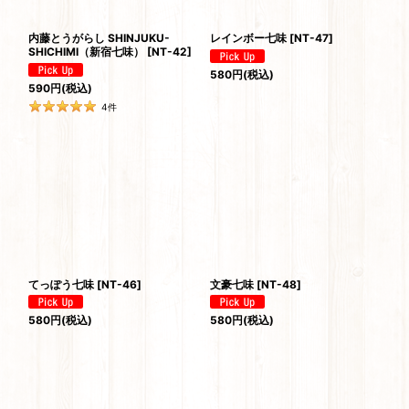
内藤とうがらし SHINJUKU-
レインボー七味
[
NT-47
]
SHICHIMI（新宿七味）
[
NT-42
]
580
円
(税込)
590
円
(税込)
4
件
てっぽう七味
[
NT-46
]
文豪七味
[
NT-48
]
580
円
(税込)
580
円
(税込)