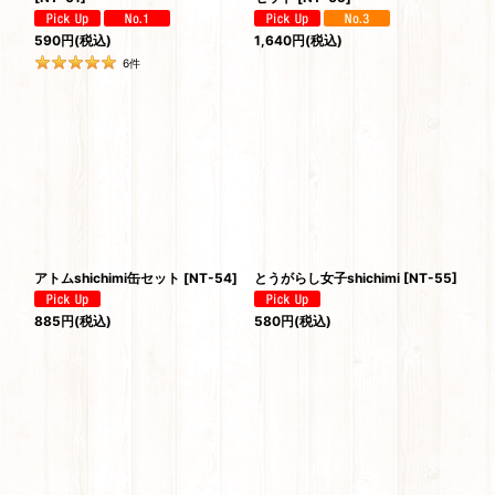
590
円
(税込)
1,640
円
(税込)
6
件
アトムshichimi缶セット
[
NT-54
]
とうがらし女子shichimi
[
NT-55
]
885
円
(税込)
580
円
(税込)