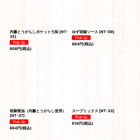
内藤とうがらしポケット七味
[
NT-
ゆず胡椒ソース
[
NT-09
]
35
]
864
円
(税込)
908
円
(税込)
胡麻辣油（内藤とうがらし使用）
スープミックス
[
NT-33
]
[
NT-37
]
616
円
(税込)
864
円
(税込)