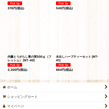
378
円
(税込)
540
円
(税込)
内藤とうがらし青の実500ｇ（フ
水出しハーブティーセット
[
NT-
レッシュ）
[
NT-40
]
41
]
3,300
円
(税込)
864
円
(税込)
ホーム
ショッピングカート
マイページ