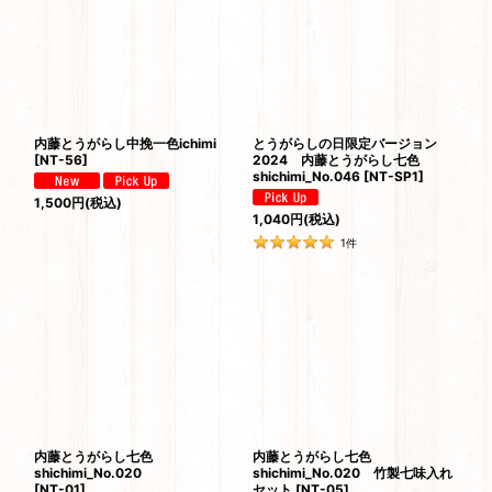
内藤とうがらし中挽一色ichimi
とうがらしの日限定バージョン
[
NT-56
]
2024 内藤とうがらし七色
shichimi_No.046
[
NT-SP1
]
1,500
円
(税込)
1,040
円
(税込)
1
件
内藤とうがらし七色
内藤とうがらし七色
shichimi_No.020
shichimi_No.020 竹製七味入れ
[
NT-01
]
セット
[
NT-05
]